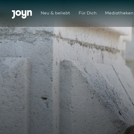
Zum Inhalt springen
Barrierefrei
Neu & beliebt
Für Dich
Mediatheken