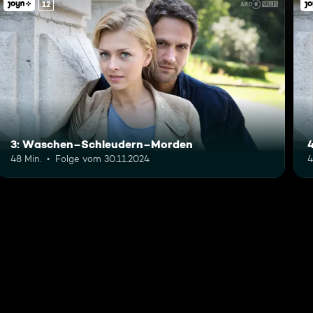
12
3: Waschen–Schleudern–Morden
48 Min.
Folge vom 30.11.2024
4