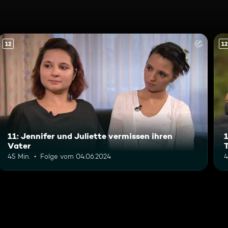
12
12
11: Jennifer und Juliette vermissen ihren
Vater
45 Min.
Folge vom 04.06.2024
4