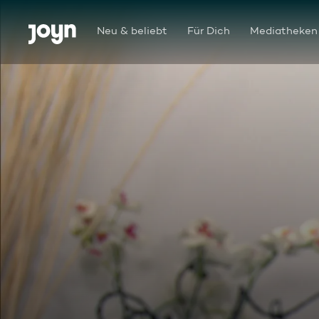
Zum Inhalt springen
Barrierefrei
Neu & beliebt
Für Dich
Mediatheken