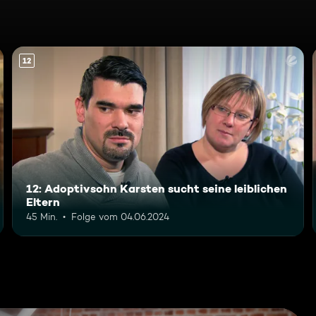
12
12: Adoptivsohn Karsten sucht seine leiblichen
Eltern
45 Min.
Folge vom 04.06.2024