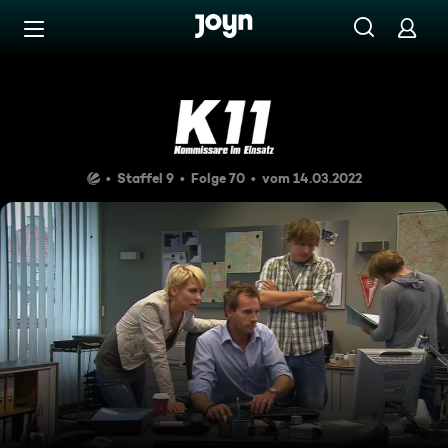
Zum Inhalt springen
Barrierefrei
Tödlicher Pornodreh
Staffel 9
Folge 70
vom 14.03.2022