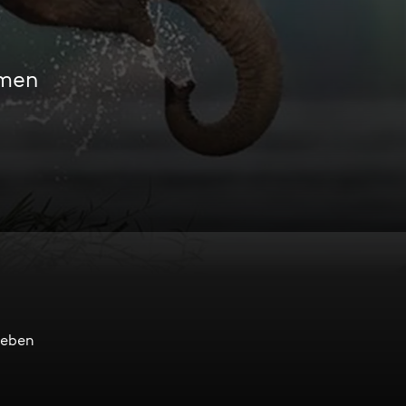
amen
leben