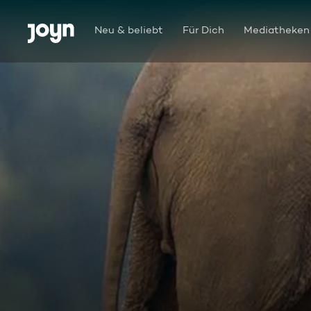
Zum Inhalt springen
Barrierefrei
Neu & beliebt
Für Dich
Mediatheken