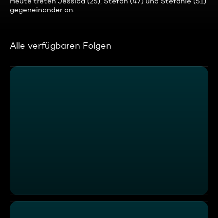
Heute treten Jessica (25), Stefan (47) und Stefanie (51)
gegeneinander an.
Alle verfügbaren Folgen
Kevin, Meike, Max