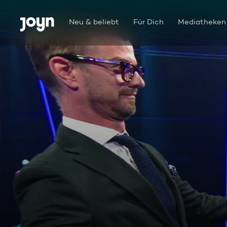
Zum Inhalt springen
Barrierefrei
Neu & beliebt
Für Dich
Mediatheken