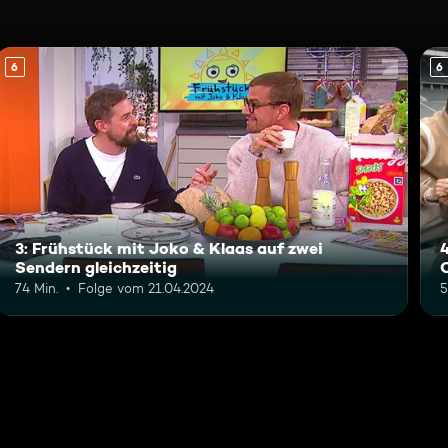
6
6
3: Frühstück mit Joko & Klaas auf zwei
Sendern gleichzeitig
74 Min.
Folge vom 21.04.2024
5