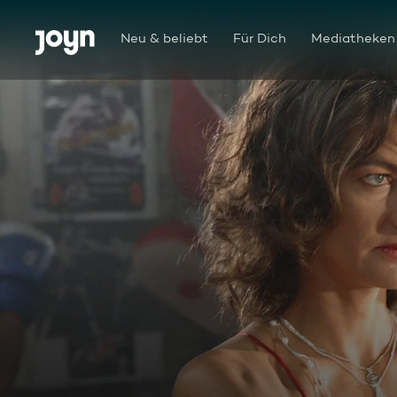
Zum Inhalt springen
Barrierefrei
Neu & beliebt
Für Dich
Mediatheken