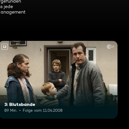
ufgefunden
s jede
m Management
12
3: Blutsbande
89 Min.
Folge vom 11.04.2008