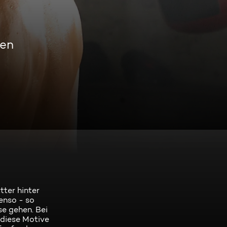
men
ter hinter
enso - so
se gehen. Bei
 diese Motive