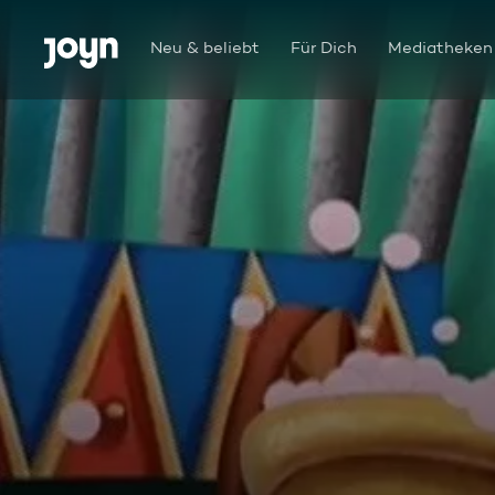
Zum Inhalt springen
Barrierefrei
Neu & beliebt
Für Dich
Mediatheken