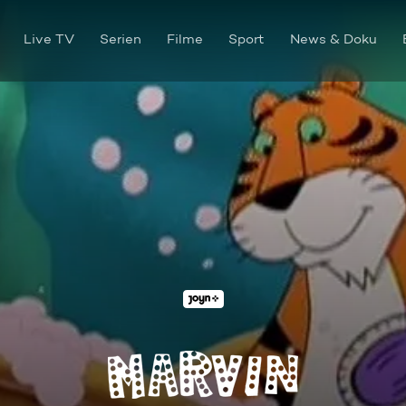
Live TV
Serien
Filme
Sport
News & Doku
Oma ist Trumpf / Picknick am