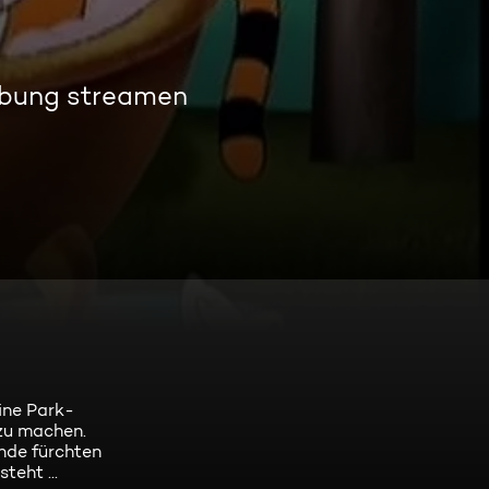
rbung streamen
ine Park-
 zu machen.
nde fürchten
teht ...