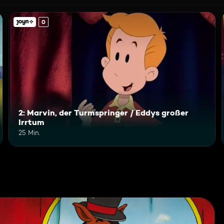
0
2: Marvin, der Turmspringer / Eddys großer
Irrtum
25 Min.