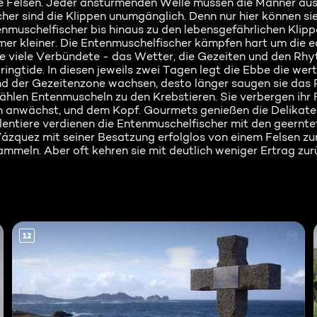
die Felsen. Jeder anstürmenden Welle müssen die Männer au
cher sind die Klippen unumgänglich. Denn nur hier können s
enmuschelfischer bis hinaus zu den lebensgefährlichen Klipp
er kleiner. Die Entenmuschelfischer kämpfen hart um die e
e viele Verbündete - das Wetter, die Gezeiten und den Rh
ngtide. In diesen jeweils zwei Tagen legt die Ebbe die wert
and der Gezeitenzone wachsen, desto länger saugen sie das 
zählen Entenmuscheln zu den Krebstieren. Sie verbergen ihr 
n anwächst, und dem Kopf. Gourmets genießen die Delikat
lentiere verdienen die Entenmuschelfischer mit den geernt
Vázquez mit seiner Besatzung erfolglos von einem Felsen z
meln. Aber oft kehren sie mit deutlich weniger Ertrag zur
12