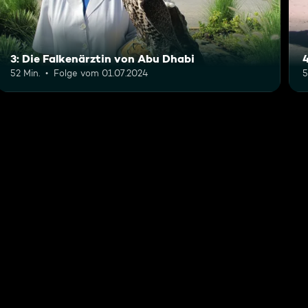
3: Die Falkenärztin von Abu Dhabi
4
52 Min.
Folge vom 01.07.2024
5