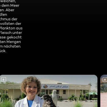
sweichen,
ie dem Meer
en. Aber
dlen
ythmus der
vollsten der
Plankton aus
Fleisch unter
esse gekocht
eten Mengen
um nächsten.
ück.
6
6