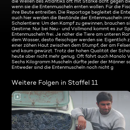
die Wellen des Atlantiks oft mit Stärke acht gegen 
wenn sie die Entenmuscheln ernten wollen. Für die Fis
ihre Beute entreißen. Die Reportage begleitet die Ent
auch hier werden die Bestände der Entenmuscheln imm
Schalentiere: Um den Kampf zu gewinnen, brauchen si
Gestirne. Nur bei Neu- und Vollmond kommt es zur Spri
Entenmuscheln frei. Je näher die Tiere am unteren R
dem Wasser, desto fleischiger werden sie. Eigentlich 
einer zähen Haut zwischen dem Stumpf, der am Felse
und kaum gewürzt. Trotz der hohen Qualität der Scha
heute aber nicht mehr genug. Oft fährt auch Manolo 
Sechs Kilogramm Muscheln dürfte jeder der Männer sam
Entweder sind die Entenmuscheln noch nicht g
Weitere Folgen in Staffel 11
6