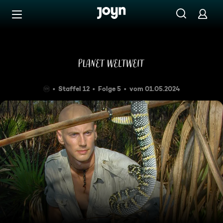
Zum Inhalt springen
Barrierefrei
Taipan, die gefährlichste Sch
Staffel 12
Folge 5
vom 01.05.2024