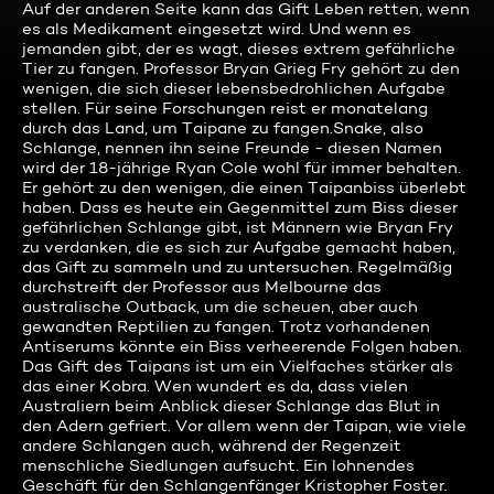
Auf der anderen Seite kann das Gift Leben retten, wenn
es als Medikament eingesetzt wird. Und wenn es
jemanden gibt, der es wagt, dieses extrem gefährliche
Tier zu fangen. Professor Bryan Grieg Fry gehört zu den
wenigen, die sich dieser lebensbedrohlichen Aufgabe
stellen. Für seine Forschungen reist er monatelang
durch das Land, um Taipane zu fangen.Snake, also
Schlange, nennen ihn seine Freunde - diesen Namen
wird der 18-jährige Ryan Cole wohl für immer behalten.
Er gehört zu den wenigen, die einen Taipanbiss überlebt
haben. Dass es heute ein Gegenmittel zum Biss dieser
gefährlichen Schlange gibt, ist Männern wie Bryan Fry
zu verdanken, die es sich zur Aufgabe gemacht haben,
das Gift zu sammeln und zu untersuchen. Regelmäßig
durchstreift der Professor aus Melbourne das
australische Outback, um die scheuen, aber auch
gewandten Reptilien zu fangen. Trotz vorhandenen
Antiserums könnte ein Biss verheerende Folgen haben.
Das Gift des Taipans ist um ein Vielfaches stärker als
das einer Kobra. Wen wundert es da, dass vielen
Australiern beim Anblick dieser Schlange das Blut in
den Adern gefriert. Vor allem wenn der Taipan, wie viele
andere Schlangen auch, während der Regenzeit
menschliche Siedlungen aufsucht. Ein lohnendes
Geschäft für den Schlangenfänger Kristopher Foster.