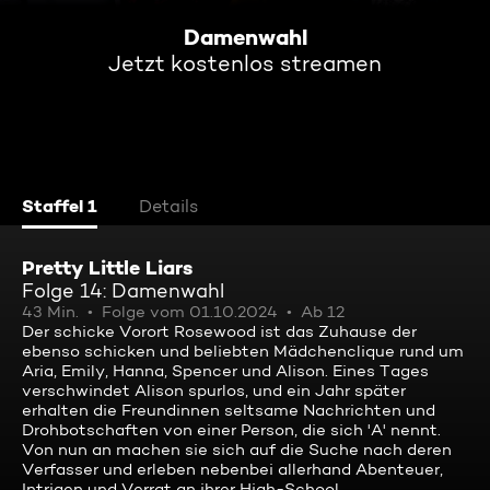
Damenwahl
Jetzt kostenlos streamen
Staffel 1
Details
Pretty Little Liars
Folge 14: Damenwahl
43 Min.
Folge vom 01.10.2024
Ab 12
Der schicke Vorort Rosewood ist das Zuhause der
ebenso schicken und beliebten Mädchenclique rund um
Aria, Emily, Hanna, Spencer und Alison. Eines Tages
verschwindet Alison spurlos, und ein Jahr später
erhalten die Freundinnen seltsame Nachrichten und
Drohbotschaften von einer Person, die sich 'A' nennt.
Von nun an machen sie sich auf die Suche nach deren
Verfasser und erleben nebenbei allerhand Abenteuer,
Intrigen und Verrat an ihrer High-School.