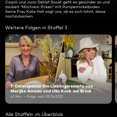
Coach und Juror Detlef Soost geht es gesünder an und
zaubert "Milchreis-Ecken" mit Pumpernickelboden.
Seine Frau Kate Hall sagt uns, ob es sich lohnt, diese
nachzubacken.
Weitere Folgen in Staffel 3
6
7: Osterspezial: Die Lieblingsrezepte von
Marijke Amado und Ulla Kock am Brink
47 Min.
Folge vom 05.04.2023
Alle Staffeln im Überblick