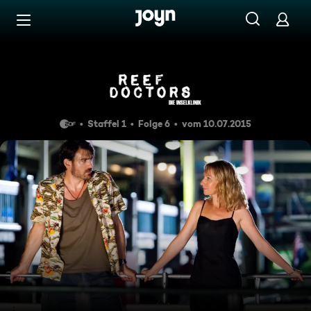
Zum Inhalt springen
Barrierefrei
Finanzspritzen
Staffel 1
Folge 6
vom 10.07.2015