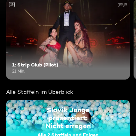
16
1: Strip Club (Pilot)
21 Min.
Alle Staffeln im Überblick
Slavik Junge
präsentiert:
Nicht erregen
Alle 2 Staffeln und Folgen