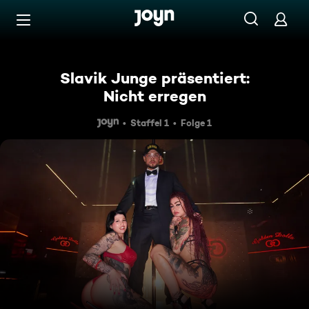
Zum Inhalt springen
Barrierefrei
Slavik Junge präsentiert:
Nicht erregen
Staffel 1
Folge 1