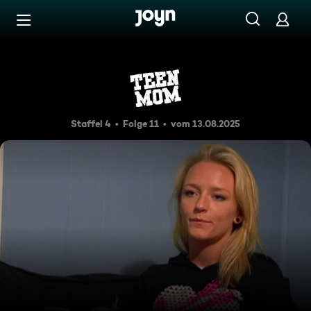
Zum Inhalt springen
Barrierefrei
Hoffen wir das Beste
Staffel 4
Folge 11
vom 13.08.2025