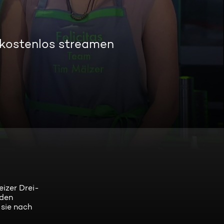
 kostenlos streamen
izer Drei-
nden
 sie nach