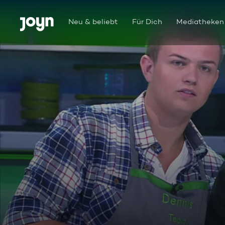
Zum Inhalt springen
Barrierefrei
Neu & beliebt
Für Dich
Mediatheken