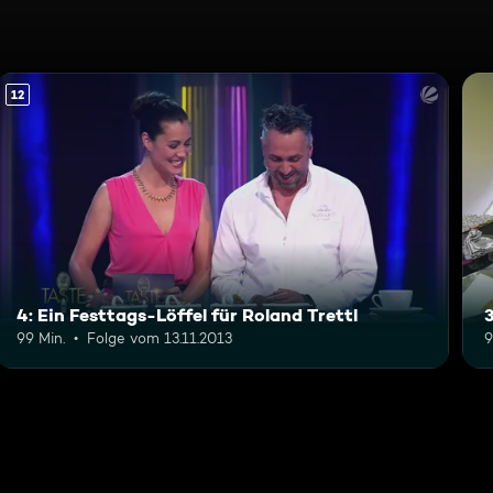
12
4: Ein Festtags-Löffel für Roland Trettl
3
99 Min.
Folge vom 13.11.2013
9