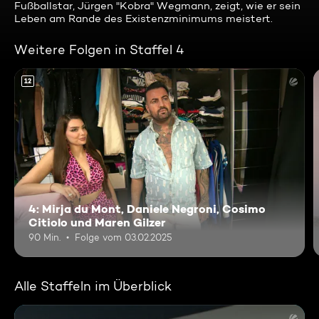
Fußballstar, Jürgen "Kobra" Wegmann, zeigt, wie er sein
Leben am Rande des Existenzminimums meistert.
Weitere Folgen in Staffel 4
12
4: Mirja du Mont, Daniele Negroni, Cosimo
Citiolo und Maren Gilzer
90 Min.
Folge vom 03.02.2025
Alle Staffeln im Überblick