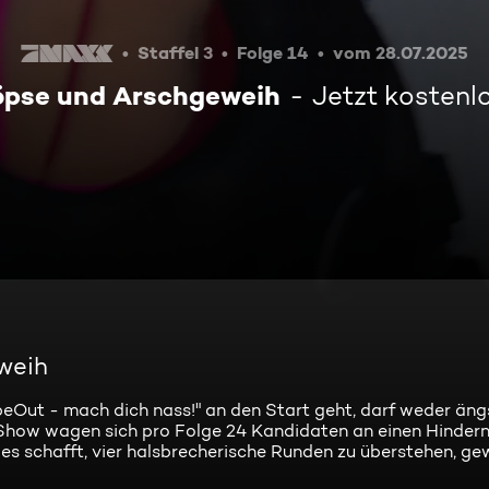
Staffel 3
Folge 14
vom 28.07.2025
pse und Arschgeweih
Jetzt kostenl
weih
Out - mach dich nass!" an den Start geht, darf weder ängs
Show wagen sich pro Folge 24 Kandidaten an einen Hinderni
d es schafft, vier halsbrecherische Runden zu überstehen, g