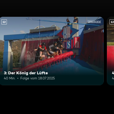
12
12
3: Der König der Lüfte
4
40 Min.
Folge vom 18.07.2025
4