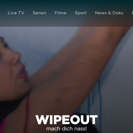
Live TV
Serien
Filme
Sport
News & Doku
Männer-Möpse und Arschgew