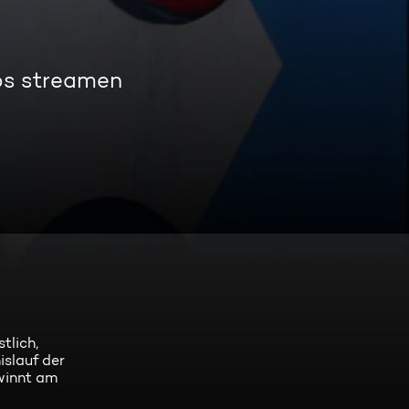
os streamen
tlich,
slauf der
ewinnt am