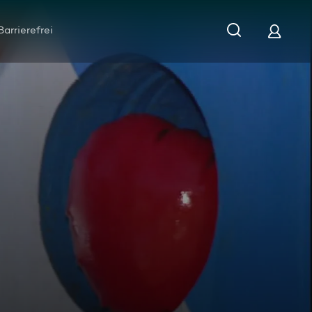
Barrierefrei
eih