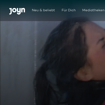
Zum Inhalt springen
Barrierefrei
Neu & beliebt
Für Dich
Mediatheken