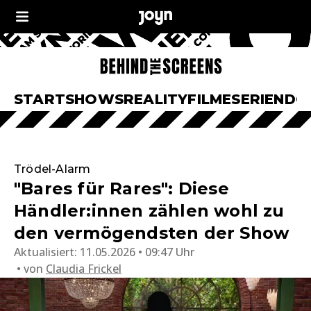
START
SHOWS
REALITY
FILME
SERIEN
DO
Trödel-Alarm
"Bares für Rares": Diese
Händler:innen zählen wohl zu
den vermögendsten der Show
Aktualisiert:
11.05.2026 • 09:47 Uhr
von
Claudia Frickel