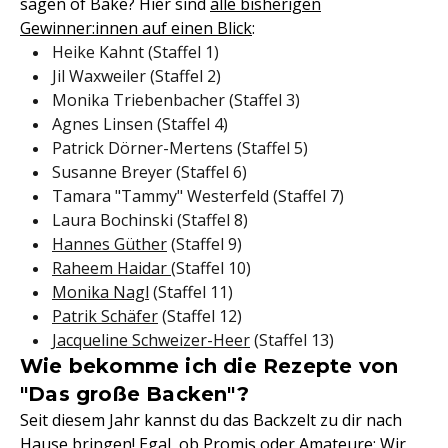
sagen of Bake? Hier sind
alle bisherigen
Gewinner:innen auf einen Blick
:
Heike Kahnt (Staffel 1)
Jil Waxweiler (Staffel 2)
Monika Triebenbacher (Staffel 3)
Agnes Linsen (Staffel 4)
Patrick Dörner-Mertens (Staffel 5)
Susanne Breyer (Staffel 6)
Tamara "Tammy" Westerfeld (Staffel 7)
Laura Bochinski (Staffel 8)
Hannes Güther
(Staffel 9)
Raheem Haidar
(Staffel 10)
Monika Nagl
(Staffel 11)
Patrik Schäfer
(Staffel 12)
Jacqueline Schweizer-Heer
(Staffel 13)
Wie bekomme ich die Rezepte von
"Das große Backen"?
Seit diesem Jahr kannst du das Backzelt zu dir nach
Hause bringen! Egal, ob
Promis
oder Amateure: Wir