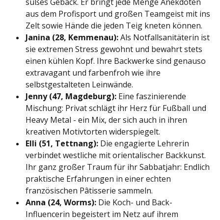
süßes Gebäck. Er bringt jede Menge Anekdoten
aus dem Profisport und großen Teamgeist mit ins
Zelt sowie Hände die jeden Teig kneten können.
Janina (28, Kemmenau):
Als Notfallsanitäterin ist
sie extremen Stress gewohnt und bewahrt stets
einen kühlen Kopf. Ihre Backwerke sind genauso
extravagant und farbenfroh wie ihre
selbstgestalteten Leinwände.
Jenny (47, Magdeburg):
Eine faszinierende
Mischung: Privat schlägt ihr Herz für Fußball und
Heavy Metal - ein Mix, der sich auch in ihren
kreativen Motivtorten widerspiegelt.
Elli (51, Tettnang):
Die engagierte Lehrerin
verbindet westliche mit orientalischer Backkunst.
Ihr ganz großer Traum für ihr Sabbatjahr: Endlich
praktische Erfahrungen in einer echten
französischen Pâtisserie sammeln.
Anna (24, Worms):
Die Koch- und Back-
Influencerin begeistert im Netz auf ihrem