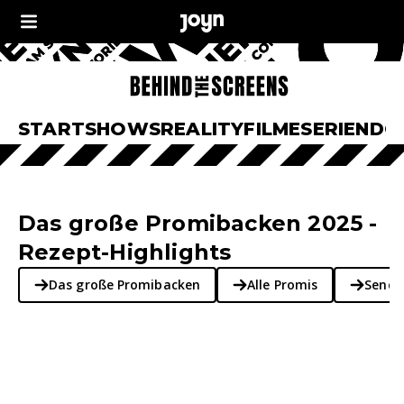
START
SHOWS
REALITY
FILME
SERIEN
DO
Das große Promibacken 2025 -
Rezept-Highlights
Das große Promibacken
Alle Promis
Sende