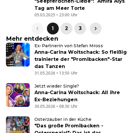
"Seepferdchen-Liebe": Amira Alys
Tag am Meer Torte
05.03.2025 • 23:00 Uhr
1
2
3
Mehr entdecken
Ex-Partnerin von Stefan Mross
Anna-Carina Woitschack: So fleißig
trainierte der "Promibacken"-Star
das Tanzen
31.05.2026 • 13:50 Uhr
Jetzt wieder Single?
Anna-Carina Woitschack: All ihre
Ex-Beziehungen
30.05.2026 • 08:30 Uhr
Osterzauber in der Küche
"Das große Promibacken -
Osterspezial": Das ist das