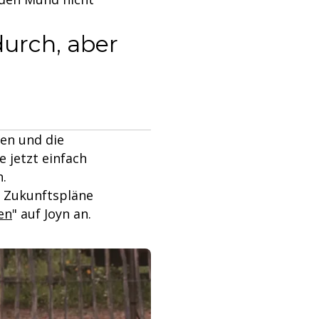
urch, aber
ten und die
e jetzt einfach
n.
d Zukunftspläne
en
" auf Joyn an.