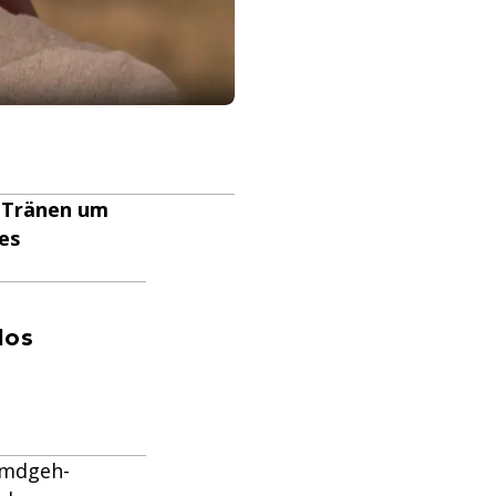
r Tränen um
es
los
emdgeh-