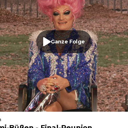
Ganze Folge
n
mi-Büßen - Final-Reunion