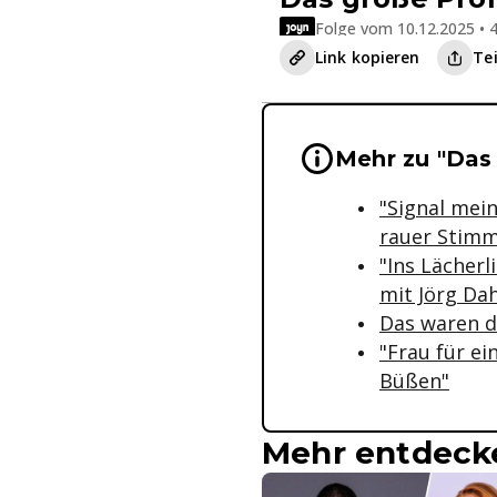
Folge vom 10.12.2025 • 4
Link kopieren
Te
Wichtige Hinwei
Mehr zu "Das
"Signal mei
rauer Stim
"Ins Lächerl
mit Jörg Da
Das waren di
"Frau für e
Büßen"
Mehr entdeck