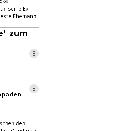
cke
an seine Ex-
 beste Ehemann
de" zum
kapaden
ischen den
"den Mund nicht