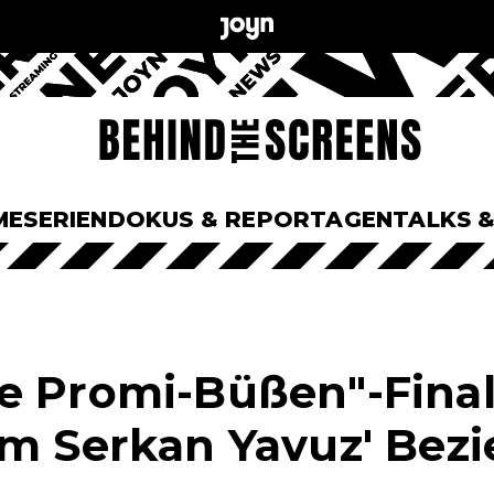
ME
SERIEN
DOKUS & REPORTAGEN
TALKS 
e Promi-Büßen"-Final
um Serkan Yavuz' Bez