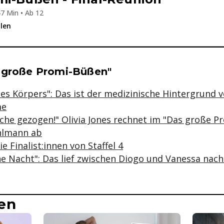
7 Min • Ab 12
ilen
se & Informationen zum Inhalt
 große Promi-Büßen"
nes Körpers": Das ist der medizinische Hintergrund
me
iche gezogen!" Olivia Jones rechnet im "Das große P
hlmann ab
e Finalist:innen von Staffel 4
ine Nacht": Das lief zwischen Diogo und Vanessa nac
en