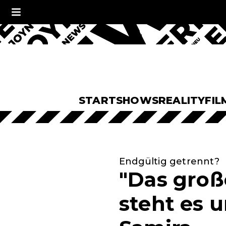
START
SHOWS
REALITY
FIL
Endgültig getrennt?
"Das groß
steht es 