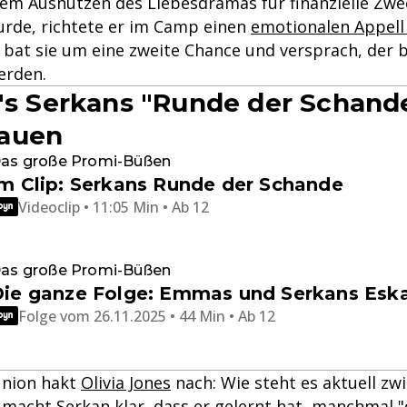
em Ausnutzen des Liebesdramas für finanzielle Zwe
urde, richtete er im Camp einen
emotionalen Appell 
r bat sie um eine zweite Chance und versprach, der
erden.
t's Serkans "Runde der Schan
auen
as große Promi-Büßen
m Clip: Serkans Runde der Schande
Videoclip • 11:05 Min • Ab 12
as große Promi-Büßen
Die ganze Folge: Emmas und Serkans Es
Folge vom 26.11.2025 • 44 Min • Ab 12
eunion hakt
Olivia Jones
nach: Wie steht es aktuell zw
 macht Serkan klar, dass er gelernt hat, manchmal 