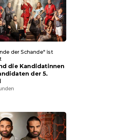
nde der Schande" ist
t
nd die Kandidatinnen
ndidaten der 5.
l
tunden