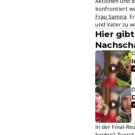
Aktionen und d
konfrontiert w
Frau Samira
. E
und Vater zu w
Hier gib
Nachsch
D
I
D
In der Final-R
beiden? Zuerst