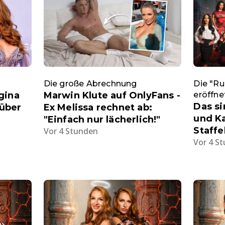
Die große Abrechnung
Die "Ru
gina
Marwin Klute auf OnlyFans -
eröffne
Das si
 über
Ex Melissa rechnet ab:
und Ka
"Einfach nur lächerlich!"
Staffe
Vor 4 Stunden
Vor 4 S