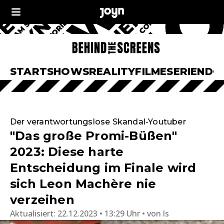
START
SHOWS
REALITY
FILME
SERIEN
DO
Der verantwortungslose Skandal-Youtuber
"Das große Promi-Büßen"
2023: Diese harte
Entscheidung im Finale wird
sich Leon Machère nie
verzeihen
Aktualisiert:
22.12.2023 • 13:29 Uhr
von
ls