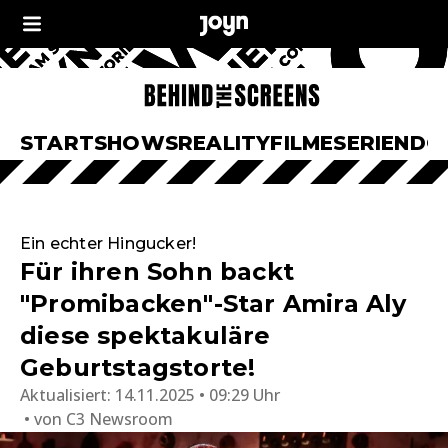
START
SHOWS
REALITY
FILME
SERIEN
DO
Ein echter Hingucker!
Für ihren Sohn backt
"Promibacken"-Star Amira Aly
diese spektakuläre
Geburtstagstorte!
Aktualisiert:
14.11.2025 • 09:29 Uhr
von
C3 Newsroom