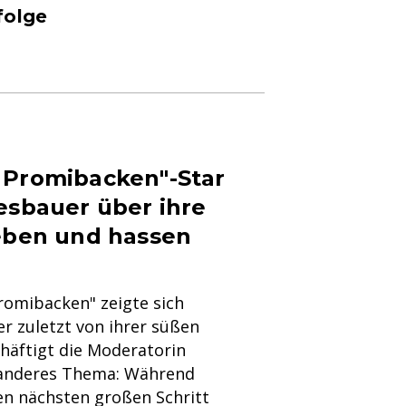
folge
 Promibacken"-Star
esbauer über ihre
ieben und hassen
romibacken" zeigte sich
er zuletzt von ihrer süßen
chäftigt die Moderatorin
 anderes Thema: Während
en nächsten großen Schritt