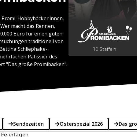
hn Promi-Hobbybäcker:innen,
. Wer macht das Rennen,
10.000 Euro für einen guten
rsuchungen traditionell von
Bettina Schliephake-
10 Staffeln
mehrfachen Patissier des
ert "Das große Promibacken".
Sendezeiten
Osterspezial 2026
Das gr
 Feiertagen