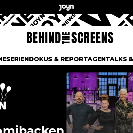
ME
SERIEN
DOKUS & REPORTAGEN
TALKS 
omibacken