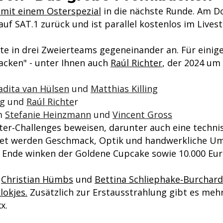
 mit einem Osterspezial
in die nächste Runde. Am Do
uf SAT.1 zurück und ist parallel kostenlos im Lives
 in drei Zweierteams gegeneinander an. Für einige v
acken" - unter Ihnen auch
Raúl Richter
, der 2024 u
dita van Hülsen
und
Matthias Killing
ig
und
Raúl Richte
r
am
Stefanie Heinzmann
und
Vincent Gross
er‑Challenges beweisen, darunter auch eine technis
tet werden Geschmack, Optik und handwerkliche Um
 Ende winken der Goldene Cupcake sowie 10.000 Eur
s
Christian Hümbs
und
Bettina Schliephake‑Burchard
lokjes.
Zusätzlich zur Erstausstrahlung gibt es meh
x.