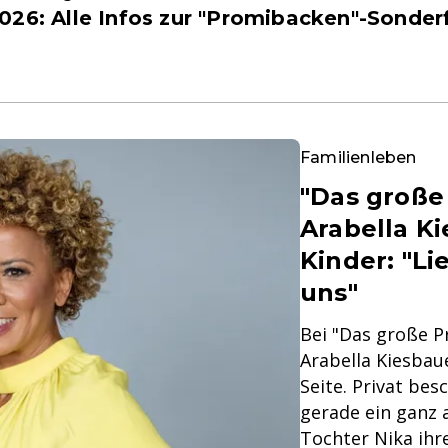
2026: Alle Infos zur "Promibacken"-Sonder
Familienleben
"Das große
Arabella Ki
Kinder: "L
uns"
Bei "Das große P
Arabella Kiesbau
Seite. Privat bes
gerade ein ganz
Tochter Nika ihr