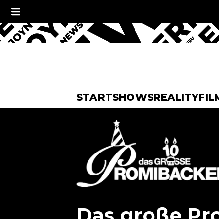
START
SHOWS
REALITY
FIL
Das große Pr