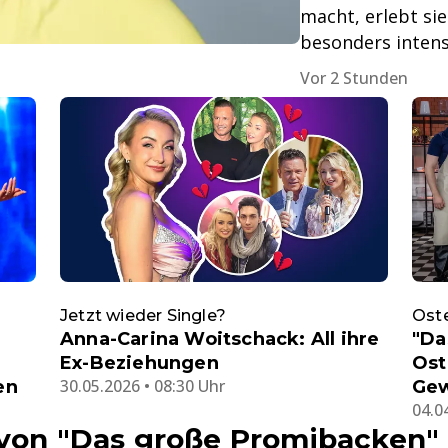
macht, erlebt si
besonders intens
Vor 2 Stunden
Jetzt wieder Single?
Oste
Anna-Carina Woitschack: All ihre
"Da
Ex-Beziehungen
Ost
30.05.2026 • 08:30 Uhr
en
Gew
04.0
 von "Das große Promibacken"