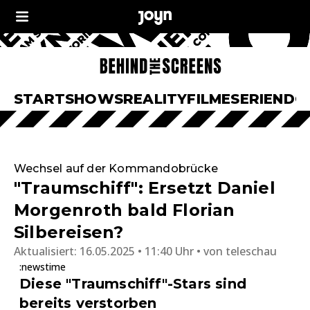
START
SHOWS
REALITY
FILME
SERIEN
DO
Wechsel auf der Kommandobrücke
"Traumschiff": Ersetzt Daniel
Morgenroth bald Florian
Silbereisen?
Aktualisiert:
16.05.2025 • 11:40 Uhr
von
teleschau
:newstime
Diese "Traumschiff"-Stars sind
bereits verstorben