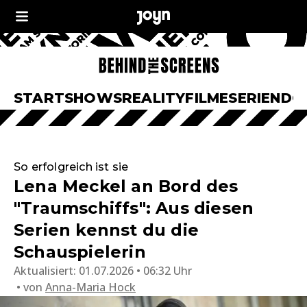
START
SHOWS
REALITY
FILME
SERIEN
DO
So erfolgreich ist sie
Lena Meckel an Bord des
"Traumschiffs": Aus diesen
Serien kennst du die
Schauspielerin
Aktualisiert:
01.07.2026 • 06:32 Uhr
von
Anna-Maria Hock