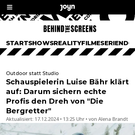
START
SHOWS
REALITY
FILME
SERIEN
DO
Outdoor statt Studio
Schauspielerin Luise Bähr klärt
auf: Darum sichern echte
Profis den Dreh von "Die
Bergretter"
Aktualisiert:
17.12.2024 • 13:25 Uhr
von
Alena Brandt