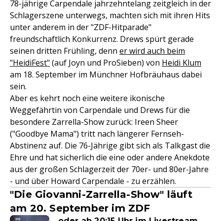
78-jährige Carpendale jahrzehntelang zeitgleich in der
Schlagerszene unterwegs, machten sich mit ihren Hits
unter anderem in der "ZDF-Hitparade"
freundschaftlich Konkurrenz. Drews spürt gerade
seinen dritten Frühling, denn
er wird auch beim
"HeidiFest"
(auf Joyn und ProSieben) von
Heidi Klum
am 18. September im Münchner Hofbräuhaus dabei
sein.
Aber es kehrt noch eine weitere ikonische
Weggefährtin von Carpendale und Drews für die
besondere Zarrella-Show zurück: Ireen Sheer
("Goodbye Mama") tritt nach längerer Fernseh-
Abstinenz auf. Die 76-Jährige gibt sich als Talkgast die
Ehre und hat sicherlich die eine oder andere Anekdote
aus der großen Schlagerzeit der 70er- und 80er-Jahre
- und über Howard Carpendale - zu erzählen.
"Die Giovanni-Zarrella-Show" läuft
am 20. September im ZDF
... oder ab 20:15 Uhr im Livestream