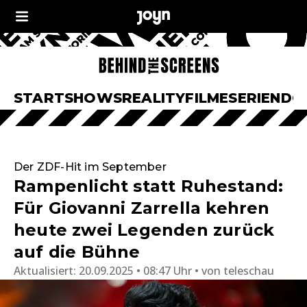
START
SHOWS
REALITY
FILME
SERIEN
DO
Der ZDF-Hit im September
Rampenlicht statt Ruhestand:
Für Giovanni Zarrella kehren
heute zwei Legenden zurück
auf die Bühne
Aktualisiert:
20.09.2025 • 08:47 Uhr
von
teleschau