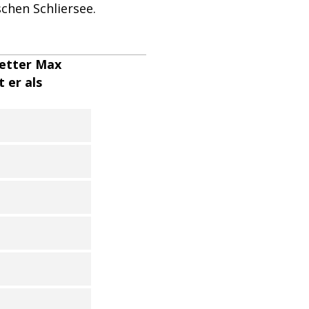
schen Schliersee.
retter Max
 er als