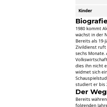
Kinder
Biografi
1980 kommt Ale
wächst in der 
Bereits als 19-
Zivildienst ruf
sechs Monate. A
Volkswirtschaft
dies ihn nicht 
widmet sich ei
Schauspielstud
studiert er bi
Der Weg
Bereits währen
folgenden Jahr