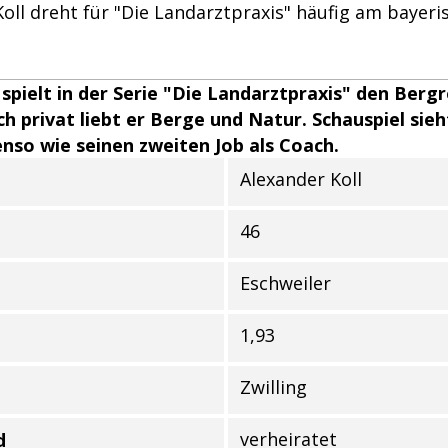
oll dreht für "Die Landarztpraxis" häufig am bayeri
 spielt in der Serie "Die Landarztpraxis" den Berg
h privat liebt er Berge und Natur. Schauspiel sieht
nso wie seinen zweiten Job als Coach.
Alexander Koll
r Person
46
Eschweiler
1,93
Zwilling
verheiratet
d