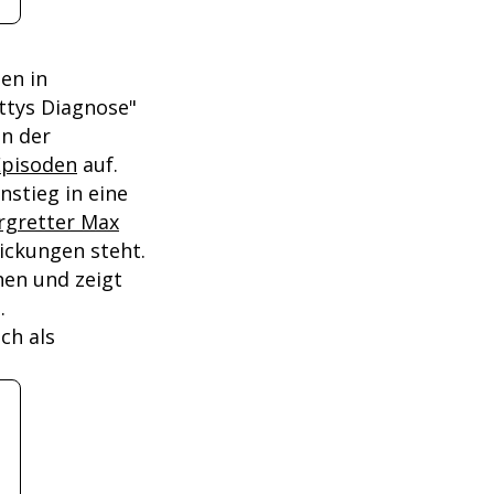
en in
ttys Diagnose"
en der
Episoden
auf.
nstieg in eine
ergretter Max
rickungen steht.
hen und zeigt
.
ch als