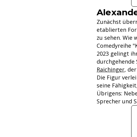
Alexande
Zunächst übern
etablierten For
zu sehen. Wie 
Comedyreihe "K
2023 gelingt i
durchgehende S
Raichinger
, de
Die Figur verl
seine Fähigkeit
Übrigens: Neben
Sprecher und Sc