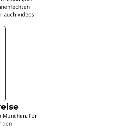
ühnenfechten
er auch Videos
reise
in München. Für
r den