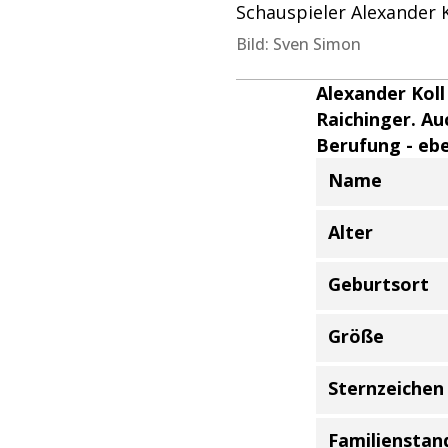
Schauspieler Alexander K
Bild: Sven Simon
Alexander Koll
Raichinger. Auc
Berufung - ebe
Name
Informationen zu
Alter
Geburtsort
Größe
Sternzeichen
Familienstan