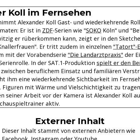
r Koll im Fernsehen
immt Alexander Koll Gast- und wiederkehrende Roll
maten: Er ist in
ZDF
-Serien wie "
SOKO
Köln" und "Be
witzig er rüberkommen kann, zeigt er in den Sketch
nallerfrauen". Er tritt zudem in einzelnen
"Tatort"-
hm mit der Vorabendserie
"Die Landarztpraxis"
der Ei
erienrolle. In der SAT.1‑Produktion
spielt er den B
r zwischen beruflichem Einsatz und familiären Verst
eiht ihm eine wiederkehrende Sichtbarkeit im Fernse
, Figuren mit Wärme und Vielschichtigkeit zu tragen
 seiner Arbeit vor der Kamera ist Alexander Koll au
hauspieltrainer aktiv.
Externer Inhalt
Dieser Inhalt stammt von externen Anbietern wie
Facebook, Instagram oder Youtube.