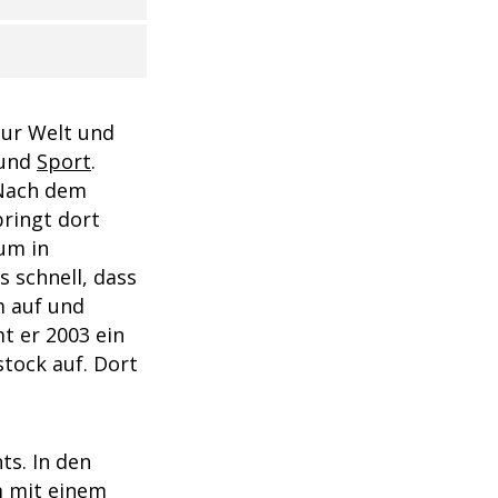
zur Welt und
 und
Sport
.
. Nach dem
bringt dort
ium in
s schnell, dass
m auf und
t er 2003 ein
tock auf. Dort
ts. In den
m mit einem