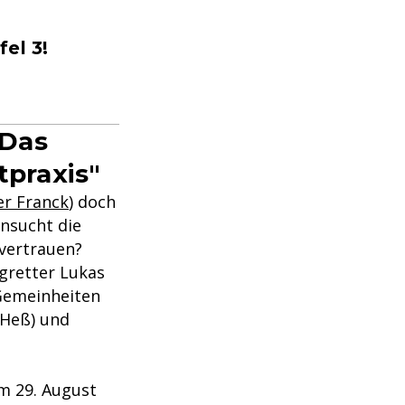
fel 3!
 Das
tpraxis"
er Franck
) doch
nsucht die
 vertrauen?
rgretter Lukas
 Gemeinheiten
 Heß) und
m 29. August