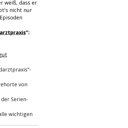
r weiß, dass er
t's nicht nur
 Episoden
arztpraxis
":
gut
darztpraxis"-
rehorte von
 der Serien-
alle wichtigen