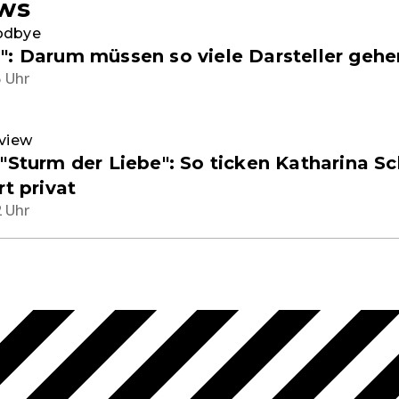
ws
odbye
": Darum müssen so viele Darsteller gehe
5 Uhr
rview
 "Sturm der Liebe": So ticken Katharina S
rt privat
2 Uhr