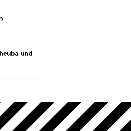
n
cheuba und