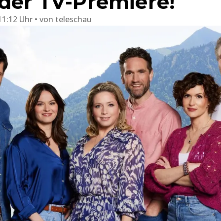
 der TV-Premiere!
11:12 Uhr
von
teleschau