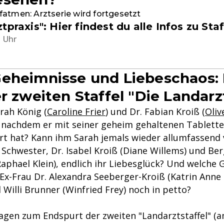
atmen: Arztserie wird fortgesetzt
tpraxis": Hier findest du alle Infos zu Staf
1 Uhr
eheimnisse und Liebeschaos:
er zweiten Staffel "Die Landarz
ah König (
Caroline Frier
) und Dr. Fabian Kroiß (
Oliv
, nachdem er mit seiner geheim gehaltenen Tablette
ert hat? Kann ihm Sarah jemals wieder allumfassend
 Schwester, Dr. Isabel Kroiß (Diane Willems) und Be
Raphael Klein), endlich ihr Liebesglück? Und welche
Ex-Frau Dr. Alexandra Seeberger-Kroiß (Katrin Anne
 Willi Brunner (Winfried Frey) noch in petto?
agen zum Endspurt der zweiten "Landarztstaffel" (a