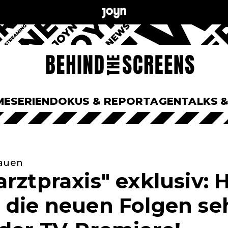
ME
SERIEN
DOKUS & REPORTAGEN
TALKS 
hauen
rztpraxis" exklusiv: H
 die neuen Folgen se