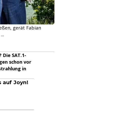
ießen, gerät Fabian
..
 Die SAT.1-
lgen schon vor
strahlung in
s auf Joyn!