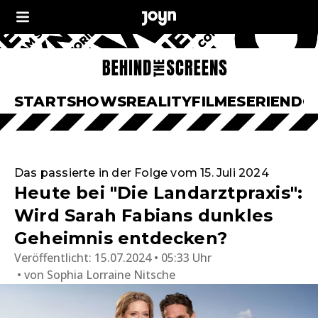
START
SHOWS
REALITY
FILME
SERIEN
DO
Das passierte in der Folge vom 15. Juli 2024
Heute bei "Die Landarztpraxis":
Wird Sarah Fabians dunkles
Geheimnis entdecken?
Veröffentlicht:
15.07.2024 • 05:33 Uhr
von
Sophia Lorraine Nitsche