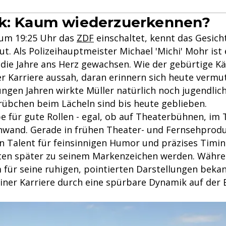
ck: Kaum wiederzuerkennen?
 um 19:25 Uhr das
ZDF
einschaltet, kennt das Gesich
ut. Als Polizeihauptmeister Michael 'Michi' Mohr ist
die Jahre ans Herz gewachsen. Wie der gebürtige K
r Karriere aussah, daran erinnern sich heute vermut
ungen Jahren wirkte Müller natürlich noch jugendlich
rübchen beim Lächeln sind bis heute geblieben.
e für gute Rollen - egal, ob auf Theaterbühnen, im 
nwand. Gerade in frühen Theater- und Fernsehprodu
in Talent für feinsinnigen Humor und präzises Timin
lten später zu seinem Markenzeichen werden. Währ
 für seine ruhigen, pointierten Darstellungen bekan
einer Karriere durch eine spürbare Dynamik auf der 