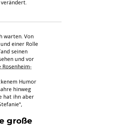
 verändert.
ch warten. Von
 und einer Rolle
fand seinen
nsehen und vor
e Rosenheim-
rockenem Humor
Jahre hinweg
e hat ihn aber
Stefanie",
ie große