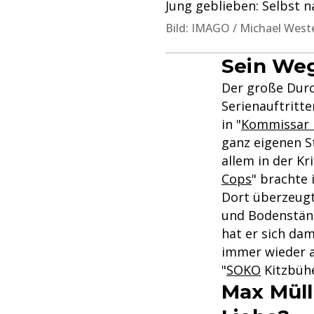
Jung geblieben: Selbst n
Bild: IMAGO / Michael Wes
Sein Weg
Der große Durc
Serienauftritte
in "
Kommissar 
ganz eigenen S
allem in der Kr
Cops
" brachte 
Dort überzeugt
und Bodenständ
hat er sich da
immer wieder au
"
SOKO
Kitzbühe
Max Müll