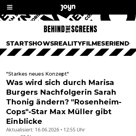
START
SHOWS
REALITY
FILME
SERIEN
DO
"Starkes neues Konzept"
Was wird sich durch Marisa
Burgers Nachfolgerin Sarah
Thonig ändern? "Rosenheim-
Cops"-Star Max Müller gibt
Einblicke
Aktualisiert:
16.06.2026 • 12:55 Uhr