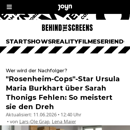
START
SHOWS
REALITY
FILME
SERIEN
DO
Wer wird der Nachfolger?
"Rosenheim-Cops"-Star Ursula
Maria Burkhart über Sarah
Thonigs Fehlen: So meistert
sie den Dreh
Aktualisiert:
11.06.2026 • 12:40 Uhr
von
Lars-Ole Grap
,
Lena Maier