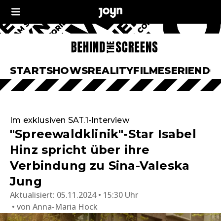
START
SHOWS
REALITY
FILME
SERIEN
DO
Im exklusiven SAT.1-Interview
"Spreewaldklinik"-Star Isabel
Hinz spricht über ihre
Verbindung zu Sina-Valeska
Jung
Aktualisiert:
05.11.2024 • 15:30 Uhr
von
Anna-Maria Hock