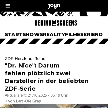
START
SHOWS
REALITY
FILME
SERIEN
DO
ZDF-Herzkino-Reihe
"Dr. Nice": Darum
fehlen plötzlich zwei
Darsteller in der beliebten
ZDF-Serie
Aktualisiert:
21.10.2025 • 06:19 Uhr
von
Lars-Ole Grap