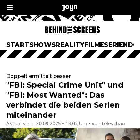
START
SHOWS
REALITY
FILME
SERIEN
DO
Doppelt ermittelt besser
"FBI: Special Crime Unit" und
"FBI: Most Wanted": Das
verbindet die beiden Serien
miteinander
Aktualisiert:
20.09.2025 • 13:02 Uhr
von
teleschau