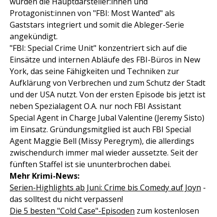
wurden die Hauptdarsteller:innen und
Protagonist:innen von "FBI: Most Wanted" als
Gaststars integriert und somit die Ableger-Serie
angekündigt.
"FBI: Special Crime Unit" konzentriert sich auf die
Einsätze und internen Abläufe des FBI-Büros in New
York, das seine Fähigkeiten und Techniken zur
Aufklärung von Verbrechen und zum Schutz der Stadt
und der USA nutzt. Von der ersten Episode bis jetzt ist
neben Spezialagent O.A. nur noch FBI Assistant
Special Agent in Charge Jubal Valentine (Jeremy Sisto)
im Einsatz. Gründungsmitglied ist auch FBI Special
Agent Maggie Bell (Missy Peregrym), die allerdings
zwischendurch immer mal wieder aussetzte. Seit der
fünften Staffel ist sie ununterbrochen dabei.
Mehr Krimi-News:
Serien-Highlights ab Juni: Crime bis Comedy auf Joyn
-
das solltest du nicht verpassen!
Die 5 besten "Cold Case"-Episoden
zum kostenlosen