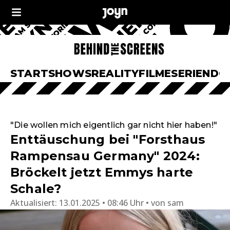
START
SHOWS
REALITY
FILME
SERIEN
DO
"Die wollen mich eigentlich gar nicht hier haben!"
Enttäuschung bei "Forsthaus
Rampensau Germany" 2024:
Bröckelt jetzt Emmys harte
Schale?
Aktualisiert:
13.01.2025 • 08:46 Uhr
von
sam