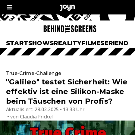
START
SHOWS
REALITY
FILME
SERIEN
DO
True-Crime-Challenge
"Galileo" testet Sicherheit: Wie
effektiv ist eine Silikon-Maske
beim Täuschen von Profis?
Aktualisiert:
28.02.2025 • 13:33 Uhr
von
Claudia Frickel