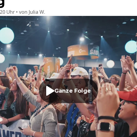
g
:20 Uhr
von
Julia W.
Ganze Folge