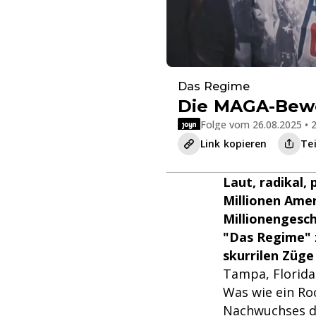
Das Regime
Die MAGA-Be
Folge vom 26.08.2025 • 2
Link kopieren
Te
Laut, radikal
Millionen Amer
Millionengesch
"Das Regime" z
skurrilen Züge
Tampa, Florida
Was wie ein Ro
Nachwuchses d