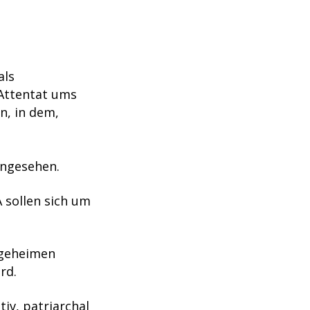
als
Attentat ums
n, in dem,
angesehen.
A sollen sich um
 geheimen
rd.
iv, patriarchal