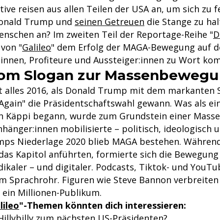
ive reisen aus allen Teilen der USA an, um sich zu 
Donald Trump und
seinen Getreuen
die Stange zu hal
enschen an? Im zweiten Teil der Reportage-Reihe "
D
von "
Galileo
" dem Erfolg der MAGA-Bewegung auf 
:innen, Profiteure und Aussteiger:innen zu Wort ko
om Slogan zur Massenbeweg
 alles 2016, als Donald Trump mit dem markanten 
Again" die Präsidentschaftswahl gewann. Was als ei
en Käppi begann, wurde zum Grundstein einer Mas
nhänger:innen mobilisierte – politisch, ideologisch un
ps Niederlage 2020 blieb MAGA bestehen. Während 
das Kapitol anführten, formierte sich die Bewegung
dikaler – und digitaler. Podcasts, Tiktok- und YouT
m Sprachrohr. Figuren wie Steve Bannon verbreiten 
 ein Millionen-Publikum.
lileo
"-Themen könnten dich interessieren:
Hillybilly zum nächsten US-Präsidenten?