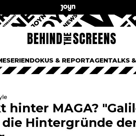
ME
SERIEN
DOKUS & REPORTAGEN
TALKS 
yle
t hinter MAGA? "Galil
t die Hintergründe de