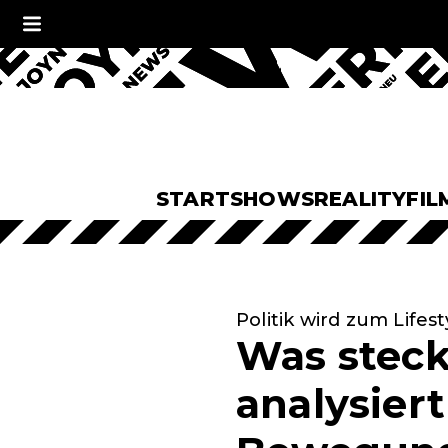
START
SHOWS
REALITY
FIL
Politik wird zum Lifest
Was steck
analysier