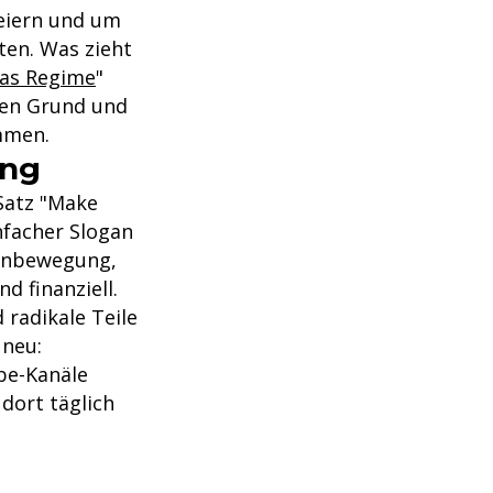
feiern und um
ten. Was zieht
as Regime
"
den Grund und
mmen.
ung
Satz "Make
nfacher Slogan
senbewegung,
d finanziell.
radikale Teile
 neu:
ube-Kanäle
dort täglich