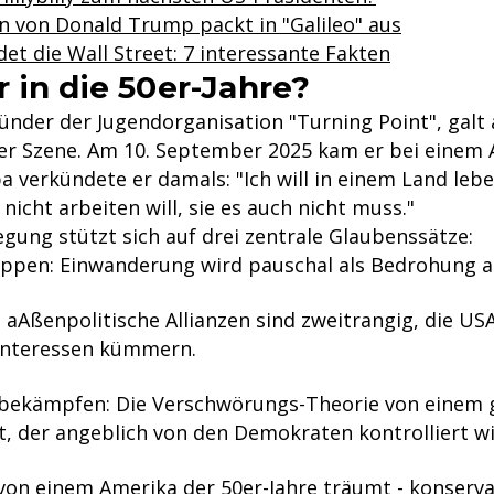
in von Donald Trump packt in "Galileo" aus
det die Wall Street: 7 interessante Fakten
 in die 50er-Jahre?
ründer der Jugendorganisation "Turning Point", galt 
er Szene. Am
10. September 2025 kam er bei einem 
 verkündete er damals: "Ich will in einem Land lebe
nicht arbeiten will, sie es auch nicht muss."
ung stützt sich auf drei zentrale Glaubenssätze:
oppen: Einwanderung wird pauschal als Bedrohung 
: aAßenpolitische Allianzen sind zweitrangig, die US
 Interessen kümmern.
 bekämpfen: Die Verschwörungs-Theorie von einem
 der angeblich von den Demokraten kontrolliert wi
n einem Amerika der 50er-Jahre träumt - konservat