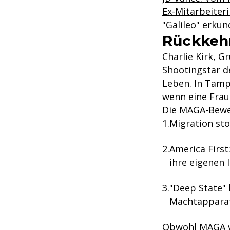
Ex-Mitarbeiter
"Galileo" erkun
Rückkehr
Charlie Kirk, G
Shootingstar d
Leben. In Tampa
wenn eine Frau 
Die MAGA-Beweg
Migration st
America First
ihre eigenen
"Deep State"
Machtapparat,
Obwohl MAGA vo