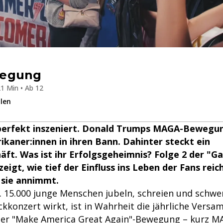
wegung
1 Min • Ab 12
ilen
, perfekt inszeniert. Donald Trumps MAGA-Bewegun
ikaner:innen in ihren Bann. Dahinter steckt ein
äft. Was ist ihr Erfolgsgeheimnis? Folge 2 der "G
eigt, wie tief der Einfluss ins Leben der Fans reic
 sie annimmt.
. 15.000 junge Menschen jubeln, schreien und schw
ckkonzert wirkt, ist in Wahrheit die jährliche Vers
er "Make America Great Again"-Bewegung – kurz M