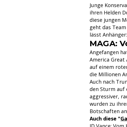
Junge Konservat
ihren Helden 
diese jungen M
geht das Team 
lässt Anhänger
MAGA: V
Angefangen hat
America Great 
auf einem rot
die Millionen A
Auch nach Trum
den Sturm auf 
aggressiver, ra
wurden zu ihre
Botschaften an
Auch diese "
Ga
JD Vance: Vom 