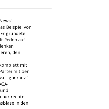
 News"
das Beispiel von
 Er gründete
lt Reden auf
mdenken
deren, den
 komplett mit
Partei mit den
war Ignoranz."
MAGA-
 und
h nur rechte
nsblase in den