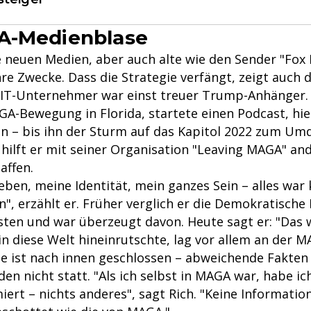
A-Medienblase
 neuen Medien, aber auch alte wie den Sender "Fox
hre Zwecke. Dass die Strategie verfängt, zeigt auch 
r IT-Unternehmer war einst treuer Trump-Anhänger.
GA-Bewegung in Florida, startete einen Podcast, hie
n – bis ihn der Sturm auf das Kapitol 2022 zum U
 hilft er mit seiner Organisation "Leaving MAGA" an
affen.
eben, meine Identität, mein ganzes Sein – alles war
, erzählt er. Früher verglich er die Demokratische 
isten und war überzeugt davon. Heute sagt er: "Das 
 in diese Welt hineinrutschte, lag vor allem an der 
ie ist nach innen geschlossen – abweichende Fakten
den nicht statt. "Als ich selbst in MAGA war, habe ic
ert – nichts anderes", sagt Rich. "Keine Informatio