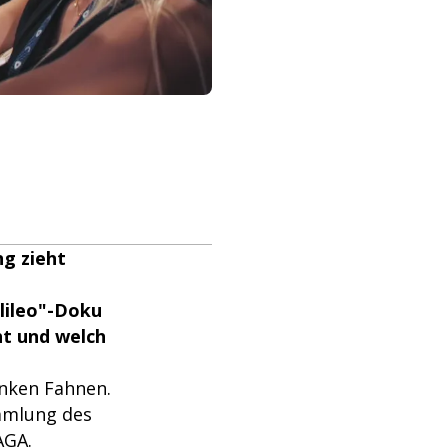
g zieht
alileo"-Doku
ht und welch
enken Fahnen.
ammlung des
AGA.