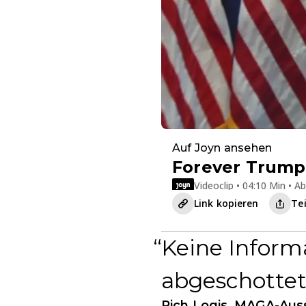
Auf Joyn ansehen
Forever Trump:
Videoclip • 04:10 Min • A
Link kopieren
Te
Keine Informa
abgeschottet
Rich Logis, MAGA-Aus