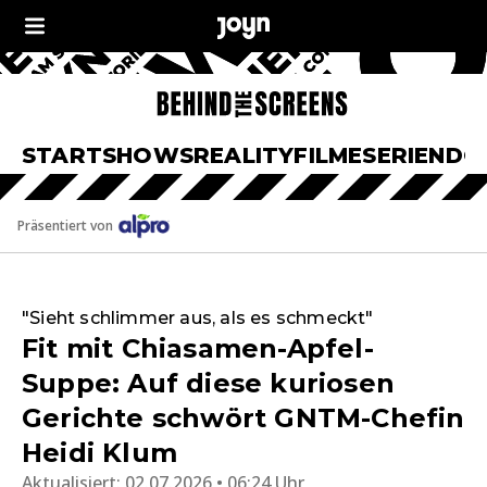
START
SHOWS
REALITY
FILME
SERIEN
DO
Präsentiert von
"Sieht schlimmer aus, als es schmeckt"
Fit mit Chiasamen-Apfel-
Suppe: Auf diese kuriosen
Gerichte schwört GNTM-Chefin
Heidi Klum
Aktualisiert:
02.07.2026 • 06:24 Uhr