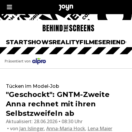
START
SHOWS
REALITY
FILME
SERIEN
DO
Präsentiert von
Tücken im Model-Job
"Geschockt": GNTM-Zweite
Anna rechnet mit ihren
Selbstzweifeln ab
Aktualisiert:
28.06.2026 • 08:30 Uhr
von
Jan Islinger
,
Anna-Maria Hock
,
Lena Maier