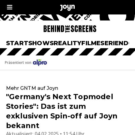
START
SHOWS
REALITY
FILME
SERIEN
DO
Präsentiert von
Mehr GNTM auf Joyn
"Germany's Next Topmodel
Stories": Das ist zum
exklusiven Spin-off auf Joyn
bekannt
Aktualisiert:
04.02.2025 • 11:54 Uhr