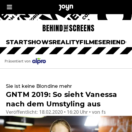
START
SHOWS
REALITY
FILME
SERIEN
DO
Präsentiert von
Sie ist keine Blondine mehr
GNTM 2019: So sieht Vanessa
nach dem Umstyling aus
Veröffentlicht:
18.02.2020 • 16:20 Uhr
von
fs