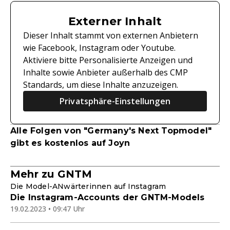
Externer Inhalt
Dieser Inhalt stammt von externen Anbietern
wie Facebook, Instagram oder Youtube.
Aktiviere bitte Personalisierte Anzeigen und
Inhalte sowie Anbieter außerhalb des CMP
Standards, um diese Inhalte anzuzeigen.
Privatsphäre-Einstellungen
Alle Folgen von "Germany's Next Topmodel"
gibt es kostenlos auf Joyn
Mehr zu GNTM
Die Model-ANwärterinnen auf Instagram
Die Instagram-Accounts der GNTM-Models
19.02.2023 • 09:47 Uhr