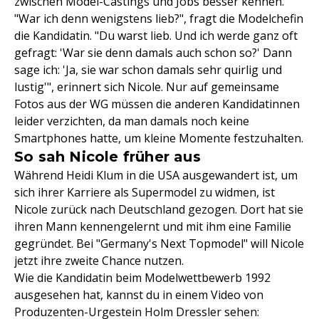
zwischen Model-Castings und Jobs besser kennen.
"War ich denn wenigstens lieb?", fragt die Modelchefin
die Kandidatin. "Du warst lieb. Und ich werde ganz oft
gefragt: 'War sie denn damals auch schon so?' Dann
sage ich: 'Ja, sie war schon damals sehr quirlig und
lustig'", erinnert sich Nicole. Nur auf gemeinsame
Fotos aus der WG müssen die anderen Kandidatinnen
leider verzichten, da man damals noch keine
Smartphones hatte, um kleine Momente festzuhalten.
So sah Nicole früher aus
Während Heidi Klum in die USA ausgewandert ist, um
sich ihrer Karriere als Supermodel zu widmen, ist
Nicole zurück nach Deutschland gezogen. Dort hat sie
ihren Mann kennengelernt und mit ihm eine Familie
gegründet. Bei "Germany's Next Topmodel" will Nicole
jetzt ihre zweite Chance nutzen.
Wie die Kandidatin beim Modelwettbewerb 1992
ausgesehen hat, kannst du in einem Video von
Produzenten-Urgestein Holm Dressler sehen: