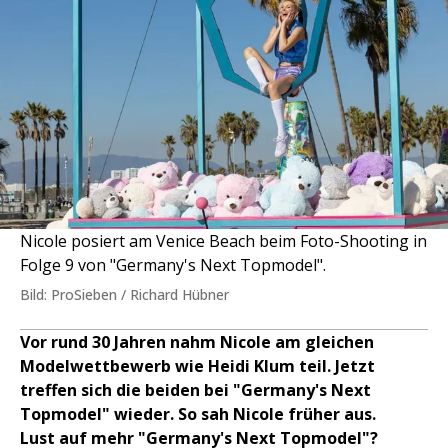
Nicole posiert am Venice Beach beim Foto-Shooting in
Folge 9 von "Germany's Next Topmodel".
Bild: ProSieben / Richard Hübner
Vor rund 30 Jahren nahm Nicole am gleichen
Modelwettbewerb wie Heidi Klum teil. Jetzt
treffen sich die beiden bei "Germany's Next
Topmodel" wieder. So sah Nicole früher aus.
Lust auf mehr "Germany's Next Topmodel"?