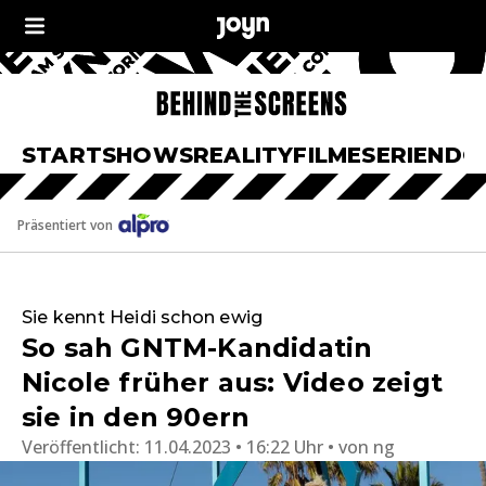
START
SHOWS
REALITY
FILME
SERIEN
DO
Präsentiert von
Sie kennt Heidi schon ewig
So sah GNTM-Kandidatin
Nicole früher aus: Video zeigt
sie in den 90ern
Veröffentlicht:
11.04.2023 • 16:22 Uhr
von
ng