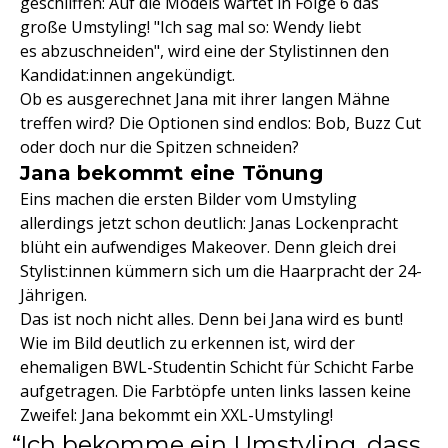
geschliffen: Auf die Models wartet in Folge 6 das
große Umstyling! "Ich sag mal so: Wendy liebt
es abzuschneiden", wird eine der Stylistinnen den
Kandidat:innen angekündigt.
Ob es ausgerechnet Jana mit ihrer langen Mähne
treffen wird? Die Optionen sind endlos: Bob, Buzz Cut
oder doch nur die Spitzen schneiden?
Jana bekommt eine Tönung
Eins machen die ersten Bilder vom Umstyling
allerdings jetzt schon deutlich: Janas Lockenpracht
blüht ein aufwendiges Makeover. Denn gleich drei
Stylist:innen kümmern sich um die Haarpracht der 24-
Jährigen.
Das ist noch nicht alles. Denn bei Jana wird es bunt!
Wie im Bild deutlich zu erkennen ist, wird der
ehemaligen BWL-Studentin Schicht für Schicht Farbe
aufgetragen. Die Farbtöpfe unten links lassen keine
Zweifel: Jana bekommt ein XXL-Umstyling!
Ich bekomme ein Umstyling, dass