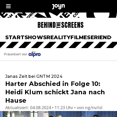
START
SHOWS
REALITY
FILME
SERIEN
DO
Präsentiert von
Janas Zeit bei GNTM 2024
Harter Abschied in Folge 10:
Heidi Klum schickt Jana nach
Hause
Aktualisiert:
04.08.2024 • 11:23 Uhr
von
ng/nv/isl