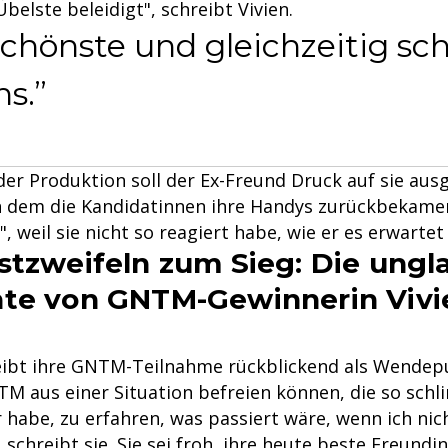
Übelste beleidigt", schreibt Vivien.
schönste und gleichzeitig s
s.
er Produktion soll der Ex-Freund Druck auf sie aus
 dem die Kandidatinnen ihre Handys zurückbekamen
, weil sie nicht so reagiert habe, wie er es erwartet
stzweifeln zum Sieg: Die ungl
te von GNTM-Gewinnerin Vivi
eibt ihre GNTM-Teilnahme rückblickend als Wendepu
M aus einer Situation befreien können, die so schl
 habe, zu erfahren, was passiert wäre, wenn ich nic
 schreibt sie. Sie sei froh, ihre heute beste Freundi