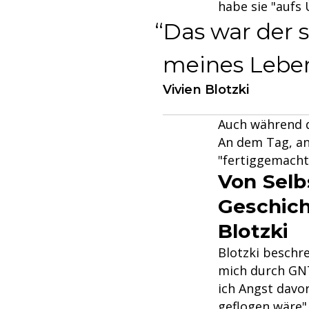
habe sie "aufs 
Das war der 
meines Leben
Vivien Blotzki
Auch während d
An dem Tag, an
"fertiggemacht"
Von Selb
Geschich
Blotzki
Blotzki beschr
mich durch GNT
ich Angst davor
geflogen wäre",