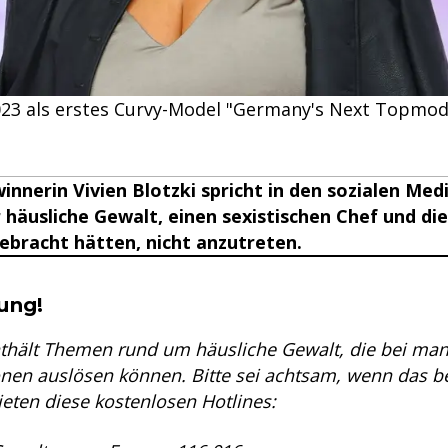
023 als erstes Curvy-Model "Germany's Next Topmode
nerin Vivien Blotzki spricht in den sozialen Med
r häusliche Gewalt, einen sexistischen Chef und die
gebracht hätten, nicht anzutreten.
se & Informationen zum Inhalt
ung!
enthält Themen rund um häusliche Gewalt, die bei m
nen auslösen können. Bitte sei achtsam, wenn das bei 
eten diese kostenlosen Hotlines: