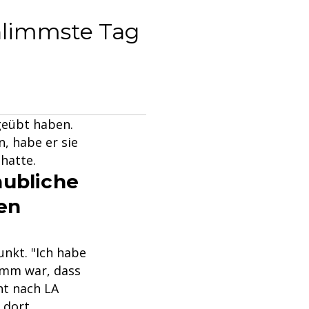
chlimmste Tag
geübt haben.
, habe er sie
 hatte.
aubliche
en
nkt. "Ich habe
imm war, dass
ht nach LA
n dort