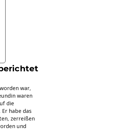
berichtet
orden war,
reundin waren
uf die
 Er habe das
ten, zerreißen
eworden und