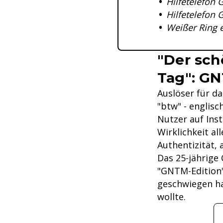
Hilfetelefon 
Hilfetelefon
Weißer Ring e
"Der sch
Tag": GN
Auslöser für da
"btw" - englisc
Nutzer auf Ins
Wirklichkeit al
Authentizität,
Das 25-jährige 
"GNTM-Edition"
geschwiegen ha
wollte.