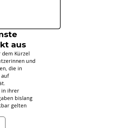
mste
kt aus
er dem Kürzel
Nutzerinnen und
n, die in
 auf
ät.
in ihrer
gaben bislang
kbar gelten