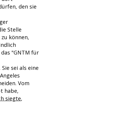
ürfen, den sie
ger
ie Stelle
 zu können,
indlich
b das "GNTM für
Sie sei als eine
 Angeles
cheiden. Vom
bt habe,
ch siegte
,