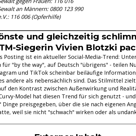
Gewalt gegen Frauen: 116 016
 Gewalt an Männern: 0800 123 990
.V.: 116 006 (Opferhilfe)
önste und gleichzeitig schlim
TM-Siegerin Vivien Blotzki pac
s Posting ist ein aktueller Social-Media-Trend: Unt
h für "by the way", auf Deutsch "übrigens" - teilen 
tagram und TikTok scheinbar beiläufige Informatione
les andere als nebensächlich sind. Das Stilmittel zielt
 auf den Kontrast zwischen Außenwirkung und Realit
Curvy-Model hat diesen Trend für sich genutzt - und 
 Dinge preisgegeben, über die sie nach eigenen An
tte, weil sie nicht "schwach" wirken oder als undan