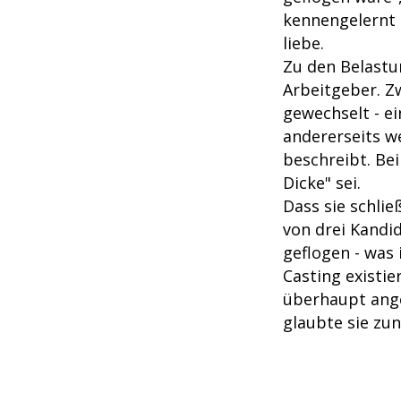
kennengelernt 
liebe.
Zu den Belastu
Arbeitgeber. Z
gewechselt - e
andererseits we
beschreibt. Be
Dicke" sei.
Dass sie schlie
von drei Kandi
geflogen - was
Casting existie
überhaupt an
glaubte sie zun