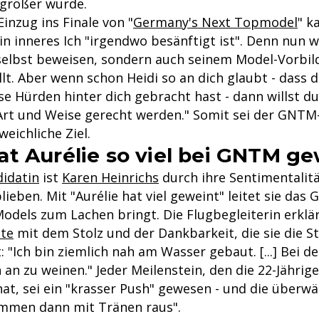
größer wurde.
Einzug ins Finale von "
Germany's Next Topmodel
" k
in inneres Ich "irgendwo besänftigt ist". Denn nun wi
selbst beweisen, sondern auch seinem Model-Vorbild:
lt. Aber wenn schon Heidi so an dich glaubt - dass d
iese Hürden hinter dich gebracht hast - dann willst 
 Art und Weise gerecht werden." Somit sei der GNTM-
eichliche Ziel.
t Aurélie so viel bei GNTM ge
idatin
ist
Karen Heinrichs
durch ihre Sentimentalit
ieben. Mit "Aurélie hat viel geweint" leitet sie das 
odels zum Lachen bringt. Die Flugbegleiterin erklär
te
mit dem Stolz und der Dankbarkeit, die sie die St
"Ich bin ziemlich nah am Wasser gebaut. [...] Bei de
 an zu weinen." Jeder Meilenstein, den die 22-Jährige
hat, sei ein "krasser Push" gewesen - und die überw
mmen dann mit Tränen raus".