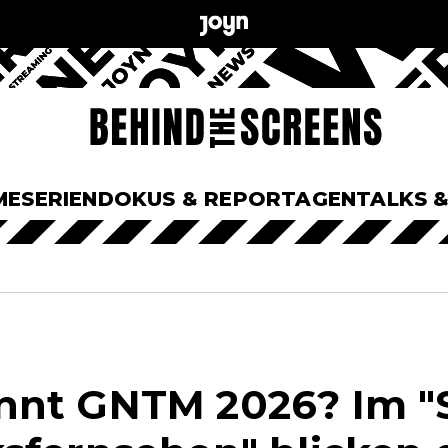
ME
SERIEN
DOKUS & REPORTAGEN
TALKS 
nt GNTM 2026? Im "S