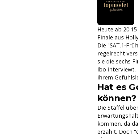
Heute ab 20:15
Finale aus Hol
Die "
SAT.1-Frü
regelrecht ver
sie die sechs F
Ibo
interviewt.
ihrem Gefühlsl
Hat es G
können?
Die Staffel übe
Erwartungshalt
kommen, da das
erzählt. Doch "