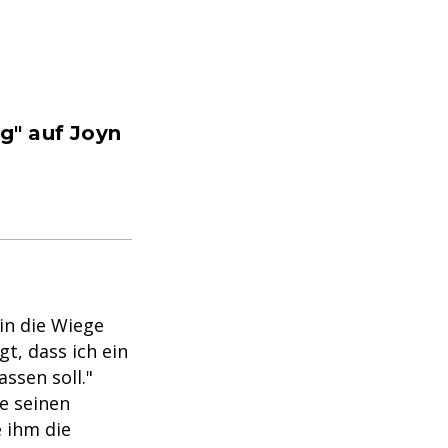
g" auf Joyn
 in die Wiege
t, dass ich ein
ssen soll."
e seinen
e ihm die