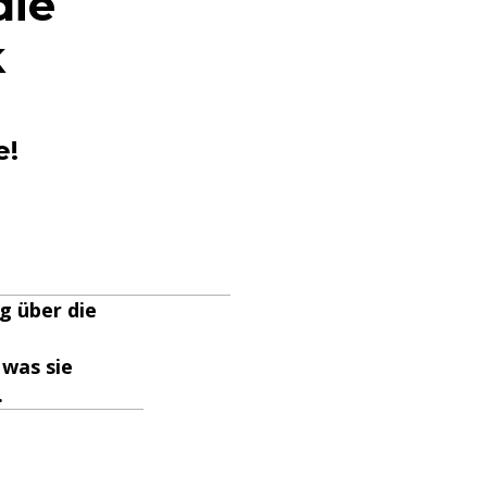
die
k
e!
g über die
 was sie
.