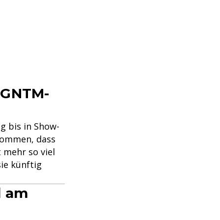
r GNTM-
g bis in Show-
enommen, dass
t mehr so viel
ie künftig
d am