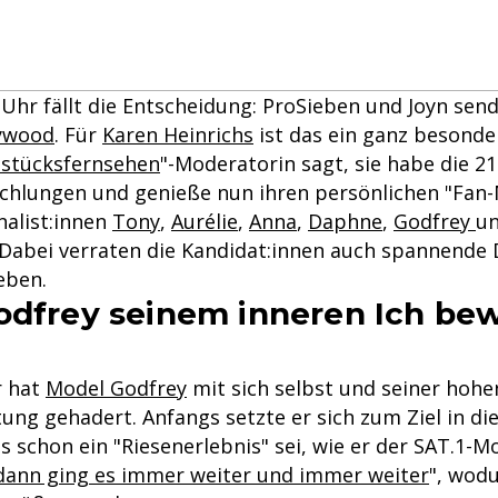
 Uhr fällt die Entscheidung: ProSieben und Joyn sen
lywood
. Für
Karen Heinrichs
ist das ein ganz besonder
hstücksfernsehen
"-Moderatorin sagt, sie habe die 21.
schlungen und genieße nun ihren persönlichen "Fan
inalist:innen
Tony
,
Aurélie
,
Anna
,
Daphne
,
Godfrey
u
 Dabei verraten die Kandidat:innen auch spannende 
eben.
odfrey seinem inneren Ich be
r hat
Model Godfrey
mit sich selbst und seiner hohe
ung gehadert. Anfangs setzte er sich zum Ziel in di
 schon ein "Riesenerlebnis" sei, wie er der SAT.1-M
dann ging es immer weiter und immer weiter
", wod