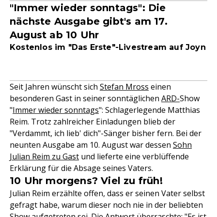
"Immer wieder sonntags": Die
nächste Ausgabe gibt's am 17.
August ab 10 Uhr
Kostenlos im "Das Erste"-Livestream auf Joyn
Seit Jahren wünscht sich
Stefan Mross
einen
besonderen Gast in seiner sonntäglichen
ARD-
Show
"
Immer wieder sonntags
": Schlagerlegende Matthias
Reim. Trotz zahlreicher Einladungen blieb der
"Verdammt, ich lieb' dich"-Sänger bisher fern. Bei der
neunten Ausgabe am 10. August war dessen
Sohn
Julian Reim zu Gast
und lieferte eine verblüffende
Erklärung für die Absage seines Vaters.
10 Uhr morgens? Viel zu früh!
Julian Reim erzählte offen, dass er seinen Vater selbst
gefragt habe, warum dieser noch nie in der beliebten
Show aufgetreten sei. Die Antwort überraschte: "Es ist