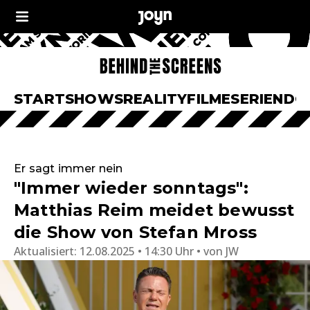
START
SHOWS
REALITY
FILME
SERIEN
DO
Er sagt immer nein
"Immer wieder sonntags":
Matthias Reim meidet bewusst
die Show von Stefan Mross
Aktualisiert:
12.08.2025 • 14:30 Uhr
von
JW